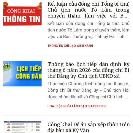
năng và các chủ rừng cần tập trung thực
Kết luận của đồng chí Tổng bí thư,
hiện tốt công tác phòng cháy, chữa cháy
Chủ tịch nước Tô Lâm trong
rừng.
chuyến thăm, làm việc với Ban
Thường vụ Tỉnh uỷ Hà Tĩnh
Kết luận của đồng chí Tổng bí thư, Chủ
tịch nước Tô Lâm trong chuyến thăm, làm
việc với Ban Thường vụ Tỉnh uỷ Hà Tĩnh
THÔNG TIN CHỈ ĐẠO, ĐIỀU HÀNH
Thông báo lịch tiếp dân định kỳ
tháng 6 năm 2026 của đồng chí Bí
thư Đảng ủy, Chủ tịch UBND xã
Thực hiện Chương trình công tác tháng 6,
Đồng chí Bí thư Đảng ủy - Chủ tịch Hội
đồng nhân dân xã và đồng chí Chủ tịch Ủy
ban nhân dân xã tổ chức tiếp công dân
HOẠT ĐỘNG CỦA LÃNH ĐẠO ĐỊA PHƯƠNG
định kỳ tháng 6 năm 2026
Công khai Đề án sắp xếp thôn trên
địa bàn xã Kỳ Văn