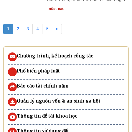
Việt Tiệp trong thời hạn 15 ngày kể từ
THÔNG BÁO
ngày ban hành thông báo này tại trụ sở
UBND xã Kỳ Văn và nhà văn hóa thôn Đại
Đồng
1
2
3
4
5
>
Chương trình, kế hoạch công tác
Phổ biến pháp luật
Báo cáo tài chính năm
Quản lý nguồn vốn & an sinh xã hội
Thông tin đề tài khoa học
Thông tin sử dụng đất