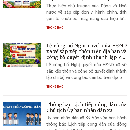
Thực hiện chủ trương của Đảng và Nhà
nước về sắp xếp đơn vị hành chính, tinh
gọn tổ chức bộ máy, nâng cao hiệu lực,
hiệu quả hoạt động của hệ thống chính trị
THÔNG BÁO
ở cơ sở, xã Kỳ Văn đã hoàn thành việc
sắp xếp các thôn theo đúng lộ trình và
quy định. Đây là dấu mốc quan trọng, mở
Lễ công bố Nghị quyết của HĐND
ra giai đoạn phát triển mới, tạo điều kiện
xã về sắp xếp thôn trên địa bàn và
thuận lợi để tập trung nguồn lực, phát huy
công bố quyết định thành lập chi
bộ và công tác cán bộ.
sức mạnh đoàn kết toàn dân, xây dựng
Lễ công bố Nghị quyết của HĐND xã về
quê hương ngày càng giàu đẹp, văn minh.
sắp xếp thôn và công bố quyết định thành
lập chi bộ và công tác cán bộ trên địa bàn
xã.
THÔNG BÁO
Thông báo Lịch tiếp công dân của
Chủ tịch Ủy ban nhân dân xã
Ủy ban nhân dân xã Kỳ Văn vừa ban hành
thông báo Lịch tiếp công dân của đồng