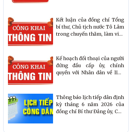
Đồng, xã Kỳ Văn, tỉnh Hà
Tĩnh
Kết luận của đồng chí Tổng
bí thư, Chủ tịch nước Tô Lâm
trong chuyến thăm, làm việc
với Ban Thường vụ Tỉnh uỷ
Hà Tĩnh
Kế hoạch đối thoại của người
đứng đầu cấp ủy, chính
quyền với Nhân dân về lĩnh
vực an sinh xã hội năm 2026
Thông báo lịch tiếp dân định
kỳ tháng 6 năm 2026 của
đồng chí Bí thư Đảng ủy, Chủ
tịch UBND xã