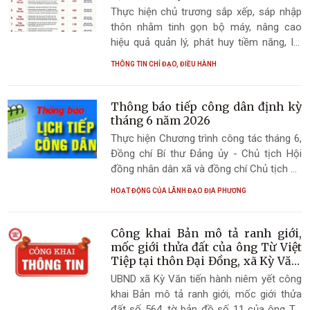
Thực hiện chủ trương sắp xếp, sáp nhập
thôn nhằm tinh gọn bộ máy, nâng cao
hiệu quả quản lý, phát huy tiềm năng, lợi
thế, xây dựng quê hương Kỳ Văn ngày
THÔNG TIN CHỈ ĐẠO, ĐIỀU HÀNH
càng giàu đẹp, văn minh
Thông báo tiếp công dân định kỳ
tháng 6 năm 2026
Thực hiện Chương trình công tác tháng 6,
Đồng chí Bí thư Đảng ủy - Chủ tịch Hội
đồng nhân dân xã và đồng chí Chủ tịch Ủy
ban nhân dân xã tổ chức tiếp công dân
HOẠT ĐỘNG CỦA LÃNH ĐẠO ĐỊA PHƯƠNG
định kỳ tháng 6 năm 2026.
Công khai Bản mô tả ranh giới,
mốc giới thửa đất của ông Từ Việt
Tiệp tại thôn Đại Đồng, xã Kỳ Văn,
tỉnh Hà Tĩnh
UBND xã Kỳ Văn tiến hành niêm yết công
khai Bản mô tả ranh giới, mốc giới thửa
đất số 564, tờ bản đồ số 11 của ông Từ