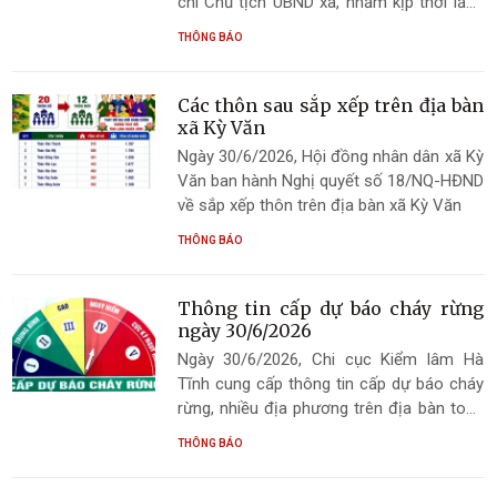
chí Chủ tịch UBND xã, nhằm kịp thời lắng
nghe, giải quyết các kiến nghị, phản ánh
THÔNG BÁO
của người dân theo đúng quy định pháp
luật
Các thôn sau sắp xếp trên địa bàn
xã Kỳ Văn
Ngày 30/6/2026, Hội đồng nhân dân xã Kỳ
Văn ban hành Nghị quyết số 18/NQ-HĐND
về sắp xếp thôn trên địa bàn xã Kỳ Văn
THÔNG BÁO
Thông tin cấp dự báo cháy rừng
ngày 30/6/2026
Ngày 30/6/2026, Chi cục Kiểm lâm Hà
Tĩnh cung cấp thông tin cấp dự báo cháy
rừng, nhiều địa phương trên địa bàn toàn
tỉnh dự báo cháy rừng cấp III (cấp cao),
THÔNG BÁO
cấp IV (cấp nguy hiểm). Trên địa bàn xã
Kỳ Văn, dự báo cấp III; các ngành chức