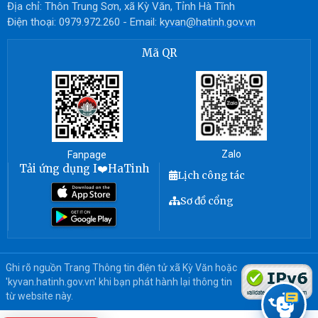
Địa chỉ: Thôn Trung Sơn, xã Kỳ Văn, Tỉnh Hà Tĩnh
Điện thoại: 0979.972.260 - Email:
kyvan@hatinh.gov.vn
Mã QR
Zalo
Fanpage
Tải ứng dụng I❤️HaTinh
Lịch công tác
Sơ đồ cổng
Ghi rõ nguồn Trang Thông tin điện tử xã Kỳ Văn hoặc
'kyvan.hatinh.gov.vn' khi bạn phát hành lại thông tin
từ website này.