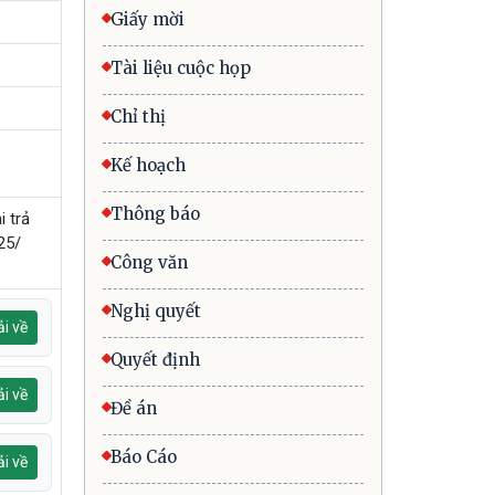
Giấy mời
Tài liệu cuộc họp
Chỉ thị
Kế hoạch
Thông báo
i trả
25/
Công văn
Nghị quyết
i về
Quyết định
i về
Đề án
Báo Cáo
i về