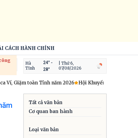
ẢI CÁCH HÀNH CHÍNH
 công
24° -
Hà
| Thứ 6,
Tĩnh
07/08/2026
28°
 Ví, Giặm toàn Tỉnh năm 2026
Hội Khuyến học – Cựu giáo 
Tất cả văn bản
 năm
Cơ quan ban hành
Loại văn bản