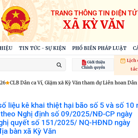
TRANG THÔNG TIN ĐIỆN TỬ
XÃ KỲ VĂN
THIỆU
TIN TỨC - SỰ KIỆN
PHỔ BIẾN PHÁP LUẬT
C
Lịch
Giới thiệu
Chính quyền
tác
CLB Dân ca Ví, Giặm xã Kỳ Văn tham dự Liên hoan Dân ca
số liệu kê khai thiệt hại bão số 5 và số 10
rợ theo Nghị định số 09/2025/NĐ-CP ngày
Nghị quyết số 151/2025/ NQ-HĐND ngày
ịa bàn xã Kỳ Văn