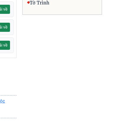
Tờ Trình
i về
i về
i về
uộc