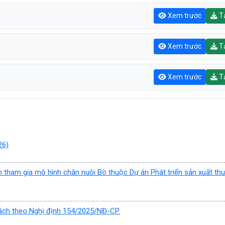
Xem trước
Tả
Xem trước
Tả
Xem trước
Tả
26)
h tham gia mô hình chăn nuôi Bò thuộc Dự án Phát triển sản xuất th
 sách theo Nghị định 154/2025/NĐ-CP.