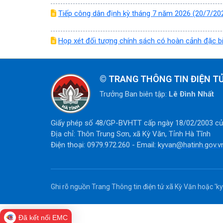
Tiếp công dân định kỳ tháng 7 năm 2026 (20/7/20
Họp xét đối tượng chính sách có hoàn cảnh đặc bi
©
TRANG THÔNG TIN ĐIỆN TỬ
Trưởng Ban biên tập:
Lê Đình Nhất
Giấy phép số 48/GP-BVHTT cấp ngày 18/02/2003 của
Địa chỉ: Thôn Trung Sơn, xã Kỳ Văn, Tỉnh Hà Tĩnh
Điện thoại: 0979.972.260 - Email:
kyvan@hatinh.gov.v
Ghi rõ nguồn Trang Thông tin điện tử xã Kỳ Văn hoặc 'kyv
Đã kết nối EMC