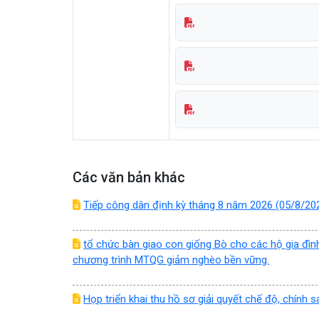
Các văn bản khác
Tiếp công dân định kỳ tháng 8 năm 2026 (05/8/20
tổ chức bàn giao con giống Bò cho các hộ gia đìn
chương trình MTQG giảm nghèo bền vững.
Họp triển khai thu hồ sơ giải quyết chế độ, chính