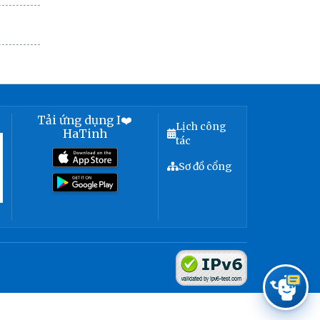
Tải ứng dụng I❤️
Lịch công
HaTinh
tác
Sơ đồ cổng