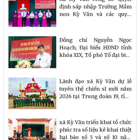
định sáp nhập Trường Mầm
non Kỳ Văn và các quyết
định về công tác cán bộ
Đồng chí Nguyễn Ngọc
Hoạch, Đại biểu HĐND tỉnh
khóa XIX, Tổ phó Tổ đại biểu
số 2 HĐND tỉnh, Bí thư Đảng
ủy, Chủ tịch HĐND xã Kỳ Văn
tham gia tiếp xúc cử tri
Lãnh đạo xã Kỳ Văn dự lễ
trước kỳ họp HĐND tỉnh
tuyên thệ chiến sĩ mới năm
2026 tại Trung đoàn 19, tỉnh
Quảng Trị
xã Kỳ Văn triển khai tổ chức
phúc tra số liệu kê khai thiệt
hại bão số 5 và số 10 năm