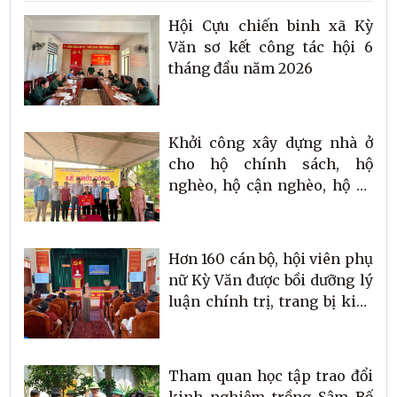
Hội Cựu chiến binh xã Kỳ
Văn sơ kết công tác hội 6
tháng đầu năm 2026
Khởi công xây dựng nhà ở
cho hộ chính sách, hộ
nghèo, hộ cận nghèo, hộ có
hoàn cảnh khó khăn từ
nguồn Quỹ “Vì người nghèo”
trên địa bàn xã Kỳ Văn
Hơn 160 cán bộ, hội viên phụ
nữ Kỳ Văn được bồi dưỡng lý
luận chính trị, trang bị kiến
thức xây dựng gia đình hạnh
phúc, Luật Phòng, chống bạo
lực gia đình
Tham quan học tập trao đổi
kinh nghiệm trồng Sâm Bố