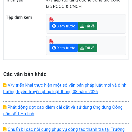
Trích yếu
V/v tiếp tục tăng cường công tác công
tác PCCC & CNCH
Tệp đính kèm
Xem trước
Tải về
Xem trước
Tải về
Các văn bản khác
V/v triển khai thực hiện một số văn bản pháp luật mới và định
hướng tuyên truyền pháp luật tháng 08 năm 2026
Phát động đợt cao điểm cài đặt và sử dụng ứng dụng Công
dân số I-HaTinh
Chuẩn bị các nội dung phục vụ công tác thanh tra tại Trường