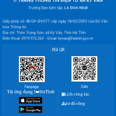
©
TRANG THÔNG TIN ĐIỆN TỬ XÃ KỲ VĂN
Trưởng Ban biên tập:
Lê Đình Nhất
Giấy phép số 48/GP-BVHTT cấp ngày 18/02/2003 của Bộ Văn
hóa Thông tin.
Địa chỉ: Thôn Trung Sơn, xã Kỳ Văn, Tỉnh Hà Tĩnh
Điện thoại: 0979.972.260 - Email:
kyvan@hatinh.gov.vn
Mã QR
Zalo
Fanpage
Tải ứng dụng I❤️HaTinh
Lịch công tác
Sơ đồ cổng