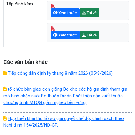
Tệp đính kèm
Xem trước
Tải về
Xem trước
Tải về
Các văn bản khác
Tiếp công dân định kỳ tháng 8 năm 2026 (05/8/2026)
tổ chức bàn giao con giống Bò cho các hộ gia đình tham gia
mô hình chăn nuôi Bò thuộc Dự án Phát triển sản xuất thuộc
chương trình MTQG giảm nghèo bền vững.
Họp triển khai thu hồ sơ giải quyết chế độ, chính sách theo
Nghị định 154/2025/NĐ-CP.