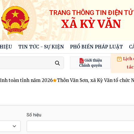
TRANG THÔNG TIN ĐIỆN TỬ
XÃ KỲ VĂN
THIỆU
TIN TỨC - SỰ KIỆN
PHỔ BIẾN PHÁP LUẬT
C
Lịch
Giới thiệu
Chính quyền
tác
nh toàn tỉnh năm 2026
Thôn Văn Sơn, xã Kỳ Văn tổ chức Ng
Số hiệu