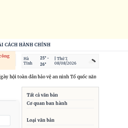
ẢI CÁCH HÀNH CHÍNH
 công
25° -
Hà
| Thứ 7,
Tĩnh
08/08/2026
26°
ày hội toàn dân bảo vệ an ninh Tổ quốc năm 2026
CLB Dân 
Tất cả văn bản
Cơ quan ban hành
Loại văn bản