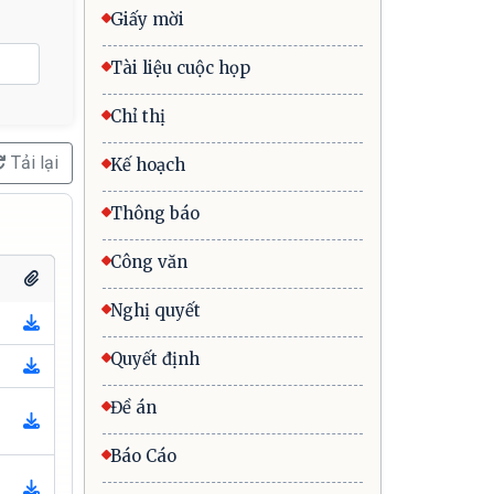
Giấy mời
Tài liệu cuộc họp
Chỉ thị
Tải lại
Kế hoạch
Thông báo
Công văn
Nghị quyết
Quyết định
Đề án
Báo Cáo