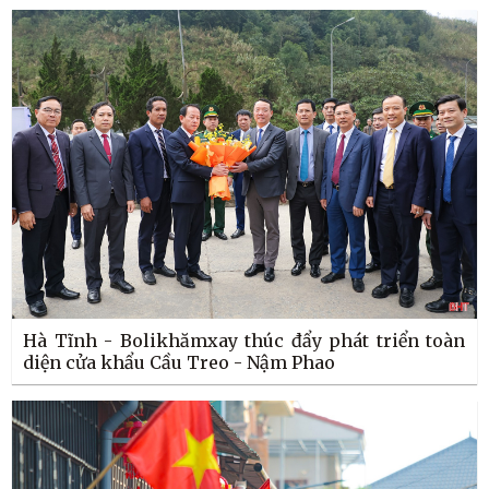
Hà Tĩnh - Bolikhămxay thúc đẩy phát triển toàn
diện cửa khẩu Cầu Treo - Nậm Phao